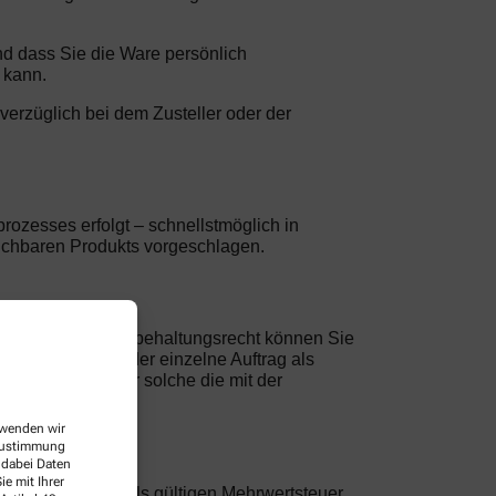
und dass Sie die Ware persönlich
 kann.
nverzüglich bei dem Zusteller oder der
rozesses erfolgt – schnellstmöglich in
leichbaren Produkts vorgeschlagen.
erpark. Ein Zurückbehaltungsrecht können Sie
eziehung gilt jeder einzelne Auftrag als
Forderungen, oder solche die mit der
erwenden wir
 Zustimmung
 dabei Daten
e mit Ihrer
nklusive der jeweils gültigen Mehrwertsteuer.