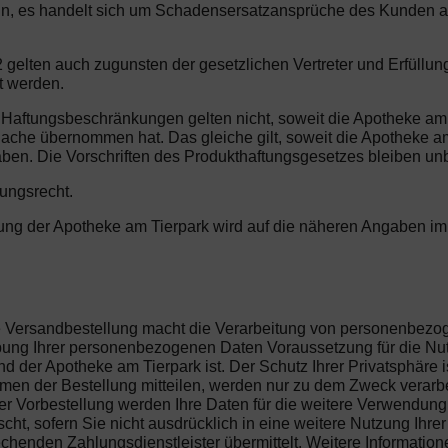
denn, es handelt sich um Schadensersatzansprüche des Kunden a
 gelten auch zugunsten der gesetzlichen Vertreter und Erfüllu
t werden.
n Haftungsbeschränkungen gelten nicht, soweit die Apotheke am
 Sache übernommen hat. Das gleiche gilt, soweit die Apotheke 
aben. Die Vorschriften des Produkthaftungsgesetzes bleiben unb
tungsrecht.
erung der Apotheke am Tierpark wird auf die näheren Angaben i
die Versandbestellung macht die Verarbeitung von personenbez
hebung Ihrer personenbezogenen Daten Voraussetzung für die Nu
 der Apotheke am Tierpark ist. Der Schutz Ihrer Privatsphäre i
n der Bestellung mitteilen, werden nur zu dem Zweck verarbeit
r Vorbestellung werden Ihre Daten für die weitere Verwendung 
ht, sofern Sie nicht ausdrücklich in eine weitere Nutzung Ihre
henden Zahlungsdienstleister übermittelt. Weitere Information