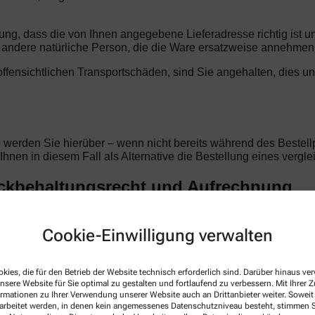
llung, dass die von Ihnen angegebene Lieferadresse richtig ist 
ndere natürliche Person, die die Ware ersatzweise annehmen
t offensichtlichen Transportschäden, sind Sie angehalten, dies u
o werden Sie hierüber – wenn nicht bereits während des Bestellp
d Ihnen in diesem Fall als Alternative die Bestellung eines verg
ückbehaltungsrecht und Aufrechnung
en Begleichung des Kaufpreises im Eigentum der Apotheke am Ti
ben Vertragsverhältnis beruhen. Im Falle laufender Geschäftsb
Cookie-Einwilligung verwalten
otheke am Tierpark anerkannte oder rechtskräftig festgestellte 
rechtigen Sie zur Aufrechnung.
kies, die für den Betrieb der Website technisch erforderlich sind. Darüber hinaus v
nsere Website für Sie optimal zu gestalten und fortlaufend zu verbessern. Mit Ihrer
ormationen zu Ihrer Verwendung unserer Website auch an Drittanbieter weiter. Soweit
rarbeitet werden, in denen kein angemessenes Datenschutzniveau besteht, stimmen Si
tellung. Alle Preise sind Endpreise in Euro und verstehen sich i