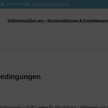
030 51 59 16 23
mail@apotheke-am-tierpark.de
Onlineshop
Über uns
Services
Aktionen & Empfehlunge
bedingungen
edingungen („AGB”) gelten für alle Verträge, Lieferungen und