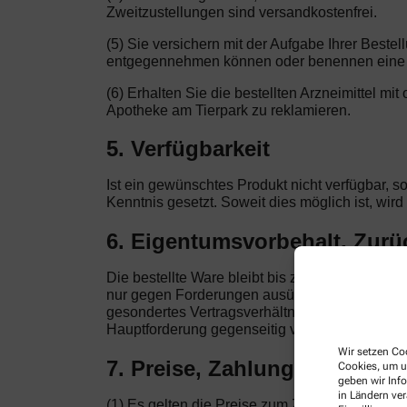
Zweitzustellungen sind versandkostenfrei.
(5) Sie versichern mit der Aufgabe Ihrer Beste
entgegennehmen können oder benennen eine a
(6) Erhalten Sie die bestellten Arzneimittel mi
Apotheke am Tierpark zu reklamieren.
5. Verfügbarkeit
Ist ein gewünschtes Produkt nicht verfügbar, s
Kenntnis gesetzt. Soweit dies möglich ist, wir
6. Eigentumsvorbehalt, Zur
Die bestellte Ware bleibt bis zur vollständig
nur gegen Forderungen ausüben, die auf demsel
gesondertes Vertragsverhältnis. Nur von der Ap
Hauptforderung gegenseitig verknüpft sind, be
Wir setzen Coo
7. Preise, Zahlung
Cookies, um u
geben wir Inf
in Ländern ve
(1) Es gelten die Preise zum Zeitpunkt der Bes