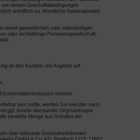
er von diesen Geschäftsbedingungen
klich schriftlich zu. Mündliche Nebenabreden
nd seiner gewerblichen oder selbständigen
son oder rechtsfähige Personengesellschaft,
delt.
erung an den Kunden, ein Angebot auf
n.
f Arzneimittelmissbrauch besteht.
eferbar sein sollte, werden Sie hierüber nach
nd ggf. bereits übersandte Originalrezepte
 die bestellte Menge aus Gründen der
, um über relevante Gesundheitsthemen
life media GmbH & Co. KG, Postfach 1223, 77602