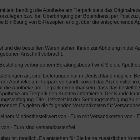
mitteln benötigt die Apotheke am Tierpark stets das Originalrez
vorzulegen bzw. bei Überbringung per Botendienst per Post zuz
e Einlösung von E-Rezepten erfolgt über die entsprechende App
et und die bestellten Waren stehen Ihnen zur Abholung in der 
gebenen Anschrift verbracht.
r Bestellung verbundenem Beratungsbedarf wird Sie die Apothek
stellungen an, sind Lieferungen nur in Deutschland möglich. Bes
er Apotheke am Tierpark versandt, soweit das Arzneimittel in di
 die Apotheke am Tierpark erkennbar sein, dass das bestellte A
 Apotheke am Tierpark den Kunden informieren. Der Kunde kann 
ngsverfolgung. Die Lieferzeit ist der Sendungsverfolgung zu en
ersendet. Es gelten die folgenden Versandkosten für Versandbes
b einem Mindestbestellwert von - Euro mit Versandkosten von - E
 von - Euro sind versandkostenfrei.
mutbar ist, möglich. Es entstehen für Sie keine zusätzlichen Ko