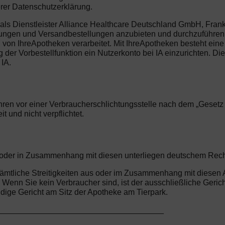
erer Datenschutzerklärung.
ls Dienstleister Alliance Healthcare Deutschland GmbH, Frankl
llungen und Versandbestellungen anzubieten und durchzuführen.
n IhreApotheken verarbeitet. Mit IhreApotheken besteht eine 
er Vorbestellfunktion ein Nutzerkonto bei IA einzurichten. Dies 
IA.
ren vor einer Verbraucherschlichtungsstelle nach dem „Gesetz üb
 und nicht verpflichtet.
us oder in Zusammenhang mit diesen unterliegen deutschem Rec
r sämtliche Streitigkeiten aus oder im Zusammenhang mit diese
enn Sie kein Verbraucher sind, ist der ausschließliche Gericht
ge Gericht am Sitz der Apotheke am Tierpark.
_____________________________________