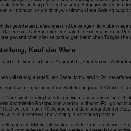
tpunkt der Bestellung gültigen Fassung. Entgegenstehende od
wir nicht an, es sei denn, wir stimmen ihrer Geltung ausdrüc
eck der georderten Lieferungen und Leistungen nicht überwiege
. Dagegen ist Unternehmer jede natürliche oder juristische Per
hrer gewerblichen oder selbständigen beruflichen Tätigkeit han
tellung, Kauf der Ware
end und stellt kein bindendes Angebot dar, sondern eine Aufford
ines vollständig ausgefüllten Bestellformulars im Onlineverfahre
rweigert werden, wenn im Einzelfall der begründete Verdacht au
lte Ware nicht vorrätig hat oder die Ware ausnahmsweise nicht li
reits übermittelte Rezeptdaten werden in diesem Fall gelöscht u
lt sich vor, ggf. nach Rücksprache mit dem behandelnden Arzt,
s wird in diesem Fall nur anteilig in Rechnung gestellt.
dheitsmagazin „MyLife“ als kostenloses E-Paper zu abonnieren
illig und kann jederzeit widerrufen werden. Anbieter ist die my