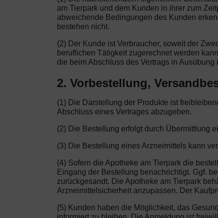
am Tierpark und dem Kunden in ihrer zum Zei
abweichende Bedingungen des Kunden erkennen 
bestehen nicht.
(2) Der Kunde ist Verbraucher, soweit der Zw
beruflichen Tätigkeit zugerechnet werden kann
die beim Abschluss des Vertrags in Ausübung i
2. Vorbestellung, Versandbes
(1) Die Darstellung der Produkte ist freibleib
Abschluss eines Vertrages abzugeben.
(2) Die Bestellung erfolgt durch Übermittlung e
(3) Die Bestellung eines Arzneimittels kann ve
(4) Sofern die Apotheke am Tierpark die bestel
Eingang der Bestellung benachrichtigt. Ggf. be
zurückgesandt. Die Apotheke am Tierpark behä
Arzneimittelsicherheit anzupassen. Der Kaufprei
(5) Kunden haben die Möglichkeit, das Gesun
informiert zu bleiben. Die Anmeldung ist freiw