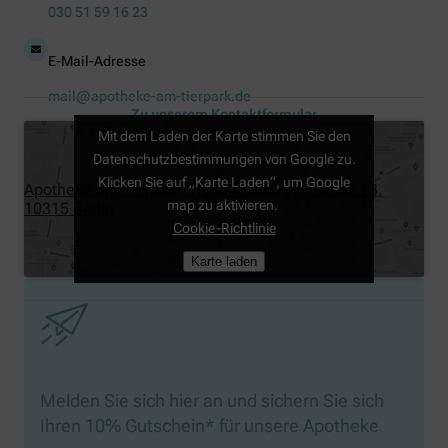
030 51 59 16 23
E-Mail-Adresse
mail@apotheke-am-tierpark.de
Zu unserem Kontaktformular
Mit dem Laden der Karte stimmen Sie den
Datenschutzbestimmungen von Google zu.
Klicken Sie auf „Karte Laden“, um Google
Apotheke am Tierpark, Rummelsburger Straße 13,
map zu aktivieren.
10315 Berlin
Cookie-Richtlinie
Karte laden
Melden Sie sich hier an und sichern Sie sich
Ihren 10% Gutschein* für unsere Apotheke