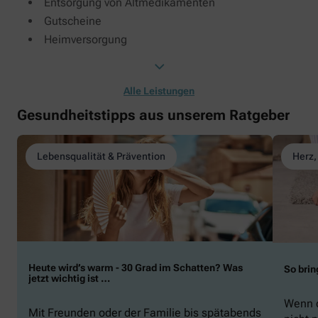
Entsorgung von Altmedikamenten
Gutscheine
Heimversorgung
Alle Leistungen
Gesundheitstipps aus unserem Ratgeber
Lebensqualität & Prävention
Herz,
Heute wird’s warm - 30 Grad im Schatten? Was
So brin
jetzt wichtig ist …
Wenn d
Mit Freunden oder der Familie bis spätabends